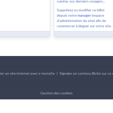
cuisine, vos derniers voyages...
Supprimez ou modifier ce billet
depuis votre
manager
(espace
d'administration du site) afin de
commencer à
bloguer
sur votre site.
er un site internet avec e-monsite
Signaler un contenu illicite sur ce 
Gestion des cookies