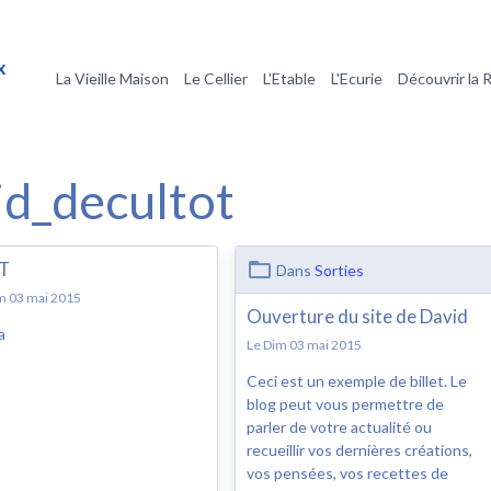
x
La Vieille Maison
Le Cellier
L'Etable
L'Ecurie
Découvrir la 
id_decultot
T
Dans
Sorties
m 03 mai 2015
Ouverture du site de David
a
Le Dim 03 mai 2015
Ceci est un exemple de billet. Le
blog peut vous permettre de
parler de votre actualité ou
recueillir vos dernières créations,
vos pensées, vos recettes de