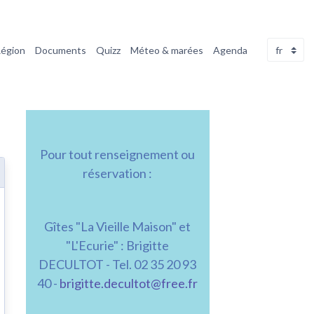
Région
Documents
Quizz
Méteo & marées
Agenda
Pour tout renseignement ou
réservation :
Gîtes "La Vieille Maison" et
"L'Ecurie" : Brigitte
DECULTOT - Tel. 02 35 20 93
40 -
brigitte.decultot@free.fr