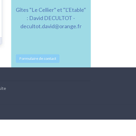
Gîtes "Le Cellier" et "L'Etable"
: David DECULTOT -
decultot.david@orange.fr
Formulaire de contact
site